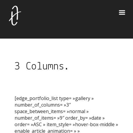
3 Columns.
[edge_portfolio_list type= »gallery »
number_of_columns= »3″
space_between_items= »normal »
number_of_items= »9″ order_by= »date »
order= »ASC » item_style= »hover-box-middle »
enable_article_animation= » »