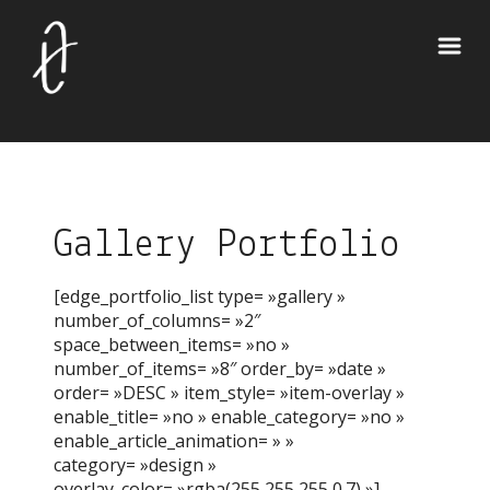
Gallery Portfolio
[edge_portfolio_list type= »gallery »
number_of_columns= »2″
space_between_items= »no »
number_of_items= »8″ order_by= »date »
order= »DESC » item_style= »item-overlay »
enable_title= »no » enable_category= »no »
enable_article_animation= » »
category= »design »
overlay_color= »rgba(255,255,255,0.7) »]