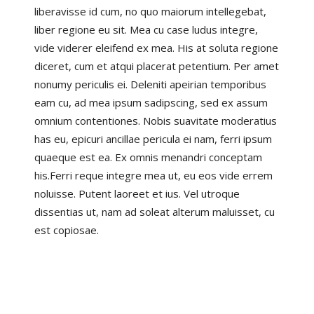
liberavisse id cum, no quo maiorum intellegebat,
liber regione eu sit. Mea cu case ludus integre,
vide viderer eleifend ex mea. His at soluta regione
diceret, cum et atqui placerat petentium. Per amet
nonumy periculis ei. Deleniti apeirian temporibus
eam cu, ad mea ipsum sadipscing, sed ex assum
omnium contentiones. Nobis suavitate moderatius
has eu, epicuri ancillae pericula ei nam, ferri ipsum
quaeque est ea. Ex omnis menandri conceptam
his.Ferri reque integre mea ut, eu eos vide errem
noluisse. Putent laoreet et ius. Vel utroque
dissentias ut, nam ad soleat alterum maluisset, cu
est copiosae.