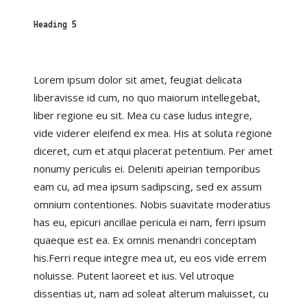
Heading 5
Lorem ipsum dolor sit amet, feugiat delicata
liberavisse id cum, no quo maiorum intellegebat,
liber regione eu sit. Mea cu case ludus integre,
vide viderer eleifend ex mea. His at soluta regione
diceret, cum et atqui placerat petentium. Per amet
nonumy periculis ei. Deleniti apeirian temporibus
eam cu, ad mea ipsum sadipscing, sed ex assum
omnium contentiones. Nobis suavitate moderatius
has eu, epicuri ancillae pericula ei nam, ferri ipsum
quaeque est ea. Ex omnis menandri conceptam
his.Ferri reque integre mea ut, eu eos vide errem
noluisse. Putent laoreet et ius. Vel utroque
dissentias ut, nam ad soleat alterum maluisset, cu