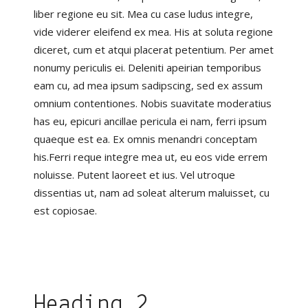
liber regione eu sit. Mea cu case ludus integre,
vide viderer eleifend ex mea. His at soluta regione
diceret, cum et atqui placerat petentium. Per amet
nonumy periculis ei. Deleniti apeirian temporibus
eam cu, ad mea ipsum sadipscing, sed ex assum
omnium contentiones. Nobis suavitate moderatius
has eu, epicuri ancillae pericula ei nam, ferri ipsum
quaeque est ea. Ex omnis menandri conceptam
his.Ferri reque integre mea ut, eu eos vide errem
noluisse. Putent laoreet et ius. Vel utroque
dissentias ut, nam ad soleat alterum maluisset, cu
est copiosae.
Heading 2