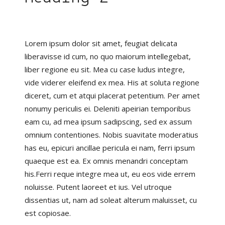
Lorem ipsum dolor sit amet, feugiat delicata
liberavisse id cum, no quo maiorum intellegebat,
liber regione eu sit. Mea cu case ludus integre,
vide viderer eleifend ex mea. His at soluta regione
diceret, cum et atqui placerat petentium. Per amet
nonumy periculis ei. Deleniti apeirian temporibus
eam cu, ad mea ipsum sadipscing, sed ex assum
omnium contentiones. Nobis suavitate moderatius
has eu, epicuri ancillae pericula ei nam, ferri ipsum
quaeque est ea. Ex omnis menandri conceptam
his.Ferri reque integre mea ut, eu eos vide errem
noluisse. Putent laoreet et ius. Vel utroque
dissentias ut, nam ad soleat alterum maluisset, cu
est copiosae.