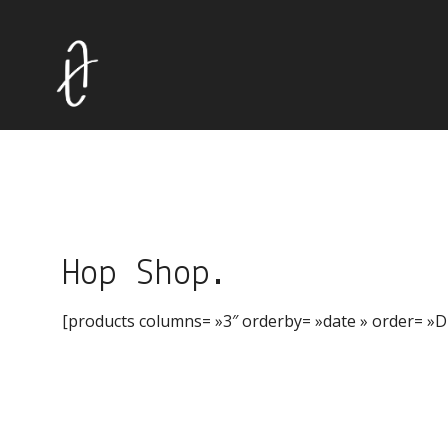
Hop Shop.
[products columns= »3″ orderby= »date » order= »DE