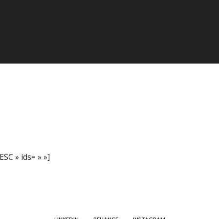
SC » ids= » »]