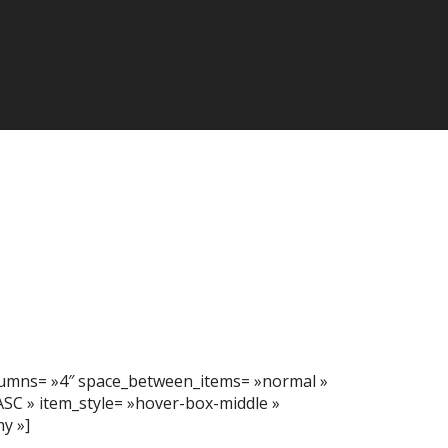
olumns= »4″ space_between_items= »normal »
SC » item_style= »hover-box-middle »
y »]