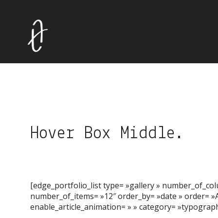
Hover Box Middle.
[edge_portfolio_list type= »gallery » number_of_c
number_of_items= »12″ order_by= »date » order= »A
enable_article_animation= » » category= »typograph