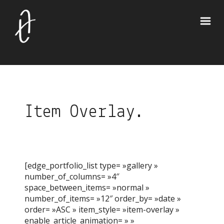
Item Overlay.
[edge_portfolio_list type= »gallery »
number_of_columns= »4″
space_between_items= »normal »
number_of_items= »12″ order_by= »date »
order= »ASC » item_style= »item-overlay »
enable_article_animation= » »